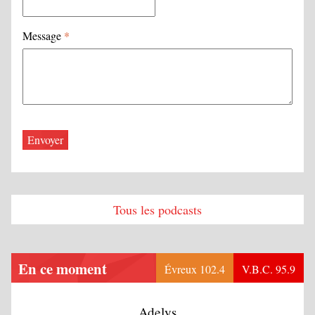
Message
*
Tous les podcasts
En ce moment
Évreux 102.4
V.B.C. 95.9
Adelys